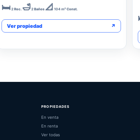
🛏️
🛁
📐
2
Rec.
2
Baños
104 m²
Const.
Ver propiedad
↗
PROPIEDADES
En venta
En renta
Ver todas