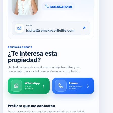
6694540239
EMAIL
↗
lupita@remaxpacificlife.com
CONTACTO DIRECTO
¿Te interesa esta
propiedad?
Habla directamente con el asesor o deja tus datos y te
contactarán para darte información de esta propiedad.
WhatsApp
Llamar
›
›
Enviar
Hablar con el
mensaje
asesor
Prefiero que me contacten
Tus datos se enviarán al equipo responsable de esta propiedad.