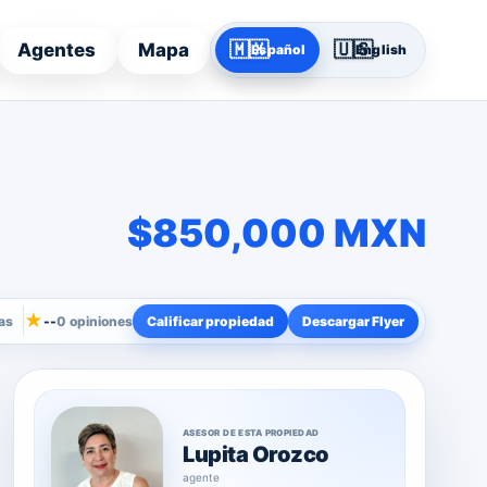
🇲🇽
🇺🇸
Agentes
Mapa
Español
English
$850,000 MXN
★
as
--
0 opiniones
Calificar propiedad
Descargar Flyer
ASESOR DE ESTA PROPIEDAD
Lupita Orozco
agente