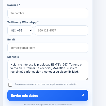
Nombre *
Teléfono / WhatsApp *
Email
Mensaje
Acepto que me contacten para dar seguimiento a esta solicitud.
↗
Enviar mis datos
🔒 Formulario protegido contra envíos automatizados.