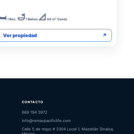
🛏️
🛁
📐
1
Rec.
1
Baños
64 m²
Const.
Ver propiedad
↗
CONTACTO
669 194 3972
info@remaxpacificlife.com
Calle 5 de mayo # 2304 Local 1, Mazatlán Sinaloa,
México