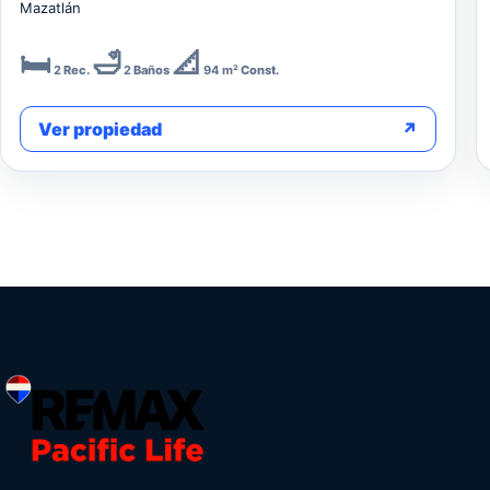
Mazatlán
🛏️
🛁
📐
2
Rec.
2
Baños
94 m²
Const.
Ver propiedad
↗