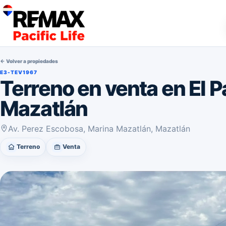
← Volver a propiedades
E3-TEV1967
Terreno en venta en El P
Mazatlán
Av. Perez Escobosa, Marina Mazatlán, Mazatlán
Terreno
Venta