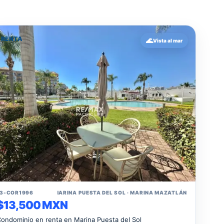
RENTA
🌊
Vista al mar
↗
E3-COR1996
📍 MARINA PUESTA DEL SOL · MARINA MAZATLÁN
$13,500 MXN
ondominio en renta en Marina Puesta del Sol