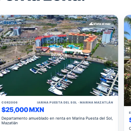
RENTA
🌊
Vista al mar
↗
COR2006
📍 MARINA PUESTA DEL SOL · MARINA MAZATLÁN
$25,000 MXN
Departamento amueblado en renta en Marina Puesta del Sol,
Mazatlán
C