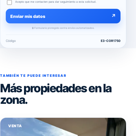
Acepto que me contacten para dar seguimiento a esta solicitud.
↗
Enviar mis datos
🔒 Formulario protegido contra envíos automatizados.
Código
E3-COR1750
TAMBIÉN TE PUEDE INTERESAR
Más propiedades en la
zona.
VENTA