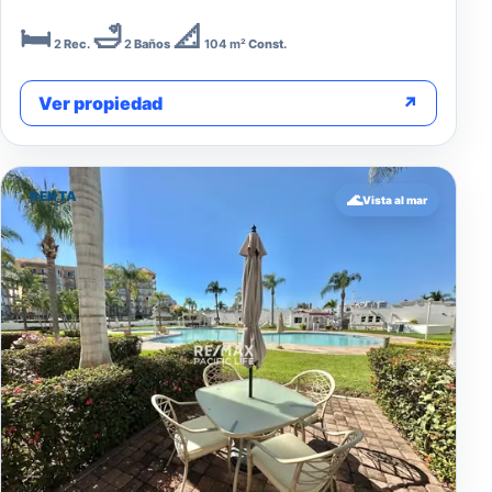
🛏️
🛁
📐
2
Rec.
2
Baños
104 m²
Const.
Ver propiedad
↗
RENTA
🌊
Vista al mar