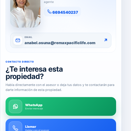
agente
6694540237
EMAIL
↗
anabel.osuna@remaxpacificlife.com
CONTACTO DIRECTO
¿Te interesa esta
propiedad?
Habla directamente con el asesor o deja tus datos y te contactarán para
darte información de esta propiedad.
WhatsApp
Enviar mensaje
Llamar
Hablar con el asesor