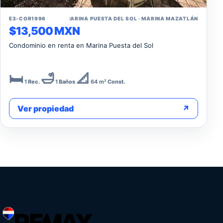
↗
E3-COR1996
📍 MARINA PUESTA DEL SOL · MARINA MAZATLÁN
$13,500 MXN
Condominio en renta en Marina Puesta del Sol
🛏️
🛁
📐
1
Rec.
1
Baños
64 m²
Const.
Ver propiedad
↗