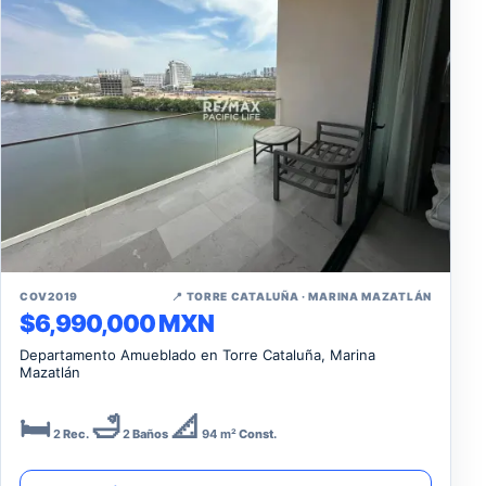
↗
COV2019
📍 TORRE CATALUÑA · MARINA MAZATLÁN
$6,990,000 MXN
Departamento Amueblado en Torre Cataluña, Marina
Mazatlán
🛏️
🛁
📐
2
Rec.
2
Baños
94 m²
Const.