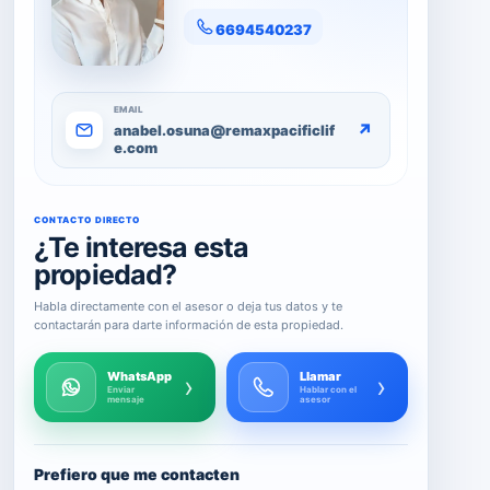
6694540237
EMAIL
↗
anabel.osuna@remaxpacificlif
e.com
CONTACTO DIRECTO
¿Te interesa esta
propiedad?
Habla directamente con el asesor o deja tus datos y te
contactarán para darte información de esta propiedad.
WhatsApp
Llamar
›
›
Enviar
Hablar con el
mensaje
asesor
Prefiero que me contacten