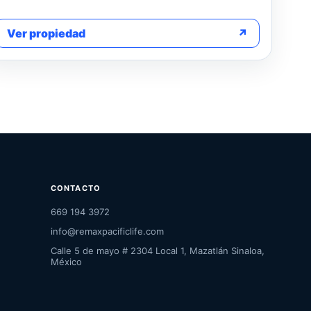
Ver propiedad
↗
CONTACTO
669 194 3972
info@remaxpacificlife.com
Calle 5 de mayo # 2304 Local 1, Mazatlán Sinaloa,
México