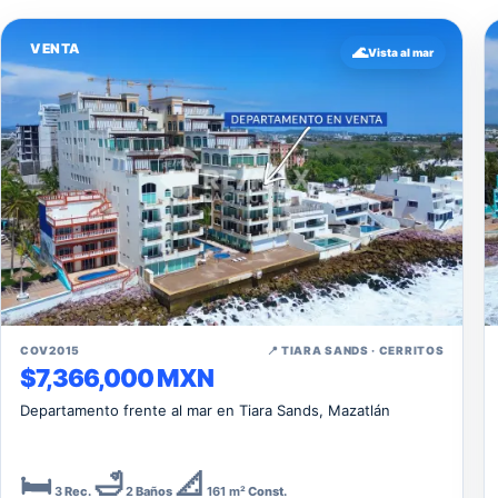
VENTA
🌊
Vista al mar
↗
COV2015
📍 TIARA SANDS · CERRITOS
$7,366,000 MXN
Departamento frente al mar en Tiara Sands, Mazatlán
🛏️
🛁
📐
3
Rec.
2
Baños
161 m²
Const.