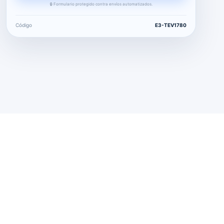
🔒 Formulario protegido contra envíos automatizados.
Código
E3-TEV1780