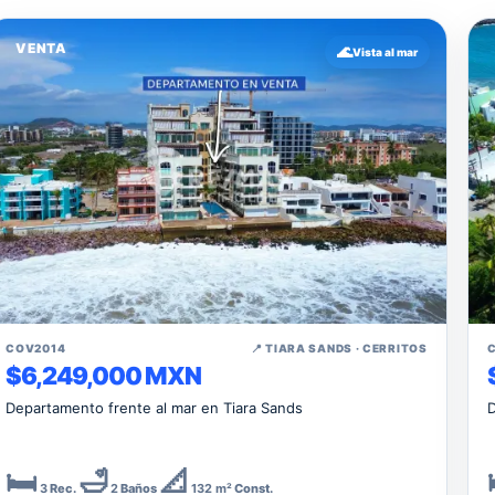
VENTA
🌊
Vista al mar
↗
COV2014
📍 TIARA SANDS · CERRITOS
$6,249,000 MXN
Departamento frente al mar en Tiara Sands
D
🛏️
🛁
📐
3
Rec.
2
Baños
132 m²
Const.