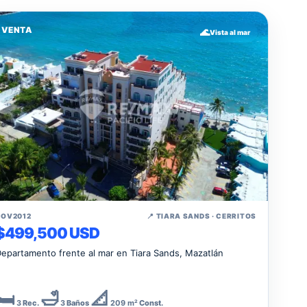
VENTA
🌊
Vista al mar
↗
COV2012
📍 TIARA SANDS · CERRITOS
$499,500 USD
epartamento frente al mar en Tiara Sands, Mazatlán
🛏️
🛁
📐
3
Rec.
3
Baños
209 m²
Const.