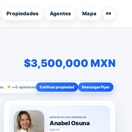
Propiedades
Agentes
Mapa
EN
$3,500,000 MXN
★
as
--
0 opiniones
Calificar propiedad
Descargar Flyer
ASESOR DE ESTA PROPIEDAD
Anabel Osuna
agente