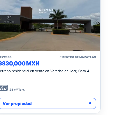
↗
TEV2005
📍 DENTRO DE MAZATLÁN
$830,000 MXN
erreno residencial en venta en Veredas del Mar, Coto 4
🗺️
128 m²
Terr.
Ver propiedad
↗