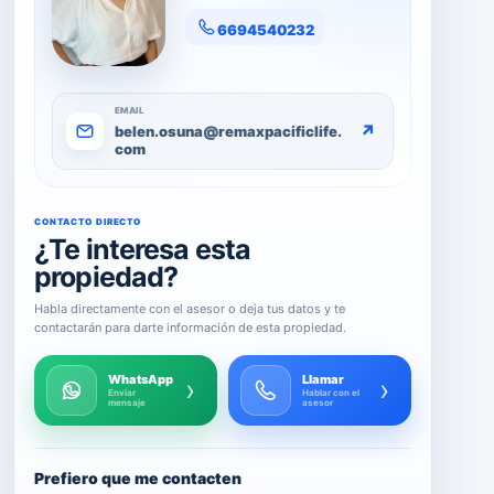
6694540232
EMAIL
↗
belen.osuna@remaxpacificlife.
com
CONTACTO DIRECTO
¿Te interesa esta
propiedad?
Habla directamente con el asesor o deja tus datos y te
contactarán para darte información de esta propiedad.
WhatsApp
Llamar
›
›
Enviar
Hablar con el
mensaje
asesor
Prefiero que me contacten