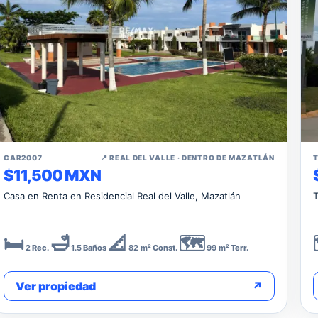
↗
CAR2007
📍 REAL DEL VALLE · DENTRO DE MAZATLÁN
$11,500 MXN
Casa en Renta en Residencial Real del Valle, Mazatlán
T
🛏️
🛁
📐
🗺️
2
Rec.
1.5
Baños
82 m²
Const.
99 m²
Terr.
Ver propiedad
↗