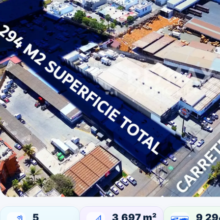
5
3,697 m²
9,29