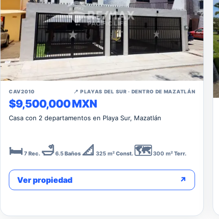
↗
CAV2010
📍 PLAYAS DEL SUR · DENTRO DE MAZATLÁN
$9,500,000 MXN
Casa con 2 departamentos en Playa Sur, Mazatlán
🛏️
🛁
📐
🗺️
7
Rec.
6.5
Baños
325 m²
Const.
300 m²
Terr.
Ver propiedad
↗