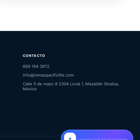
CONTACTO
669 194 3972
info@remaxpacificlife.com
Calle 5 de mayo # 2304 Local 1, Mazatlán Sinaloa,
México
✦
Cuéntame qué tienes en mente