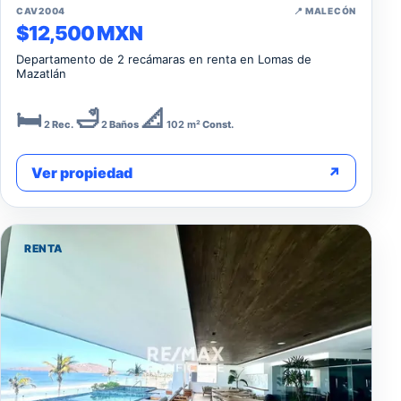
↗
CAV2004
📍 MALECÓN
$12,500 MXN
Departamento de 2 recámaras en renta en Lomas de
Mazatlán
🛏️
🛁
📐
2
Rec.
2
Baños
102 m²
Const.
Ver propiedad
↗
RENTA