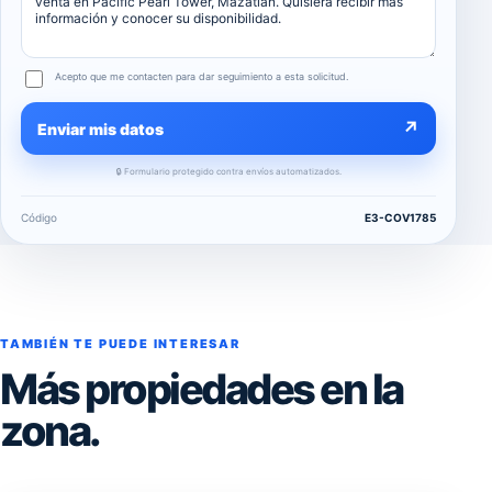
Acepto que me contacten para dar seguimiento a esta solicitud.
↗
Enviar mis datos
🔒 Formulario protegido contra envíos automatizados.
Código
E3-COV1785
TAMBIÉN TE PUEDE INTERESAR
Más propiedades en la
zona.