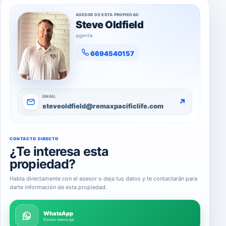
ASESOR DE ESTA PROPIEDAD
Steve Oldfield
agente
6694540157
EMAIL
↗
steveoldfield@remaxpacificlife.com
CONTACTO DIRECTO
¿Te interesa esta
propiedad?
Habla directamente con el asesor o deja tus datos y te contactarán para
darte información de esta propiedad.
WhatsApp
Enviar mensaje