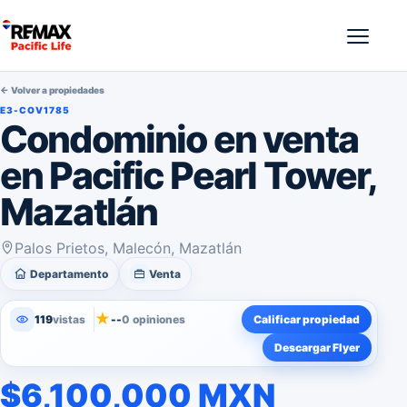
← Volver a propiedades
E3-COV1785
Condominio en venta
en Pacific Pearl Tower,
Mazatlán
Palos Prietos, Malecón, Mazatlán
Departamento
Venta
★
119
vistas
--
0 opiniones
Calificar propiedad
Descargar Flyer
$6,100,000 MXN