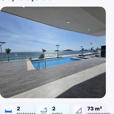
2
2
73 m²
🛁
📐
🛏️