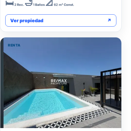
🛏️
🛁
📐
2
Rec.
1
Baños
62 m²
Const.
Ver propiedad
↗
RENTA