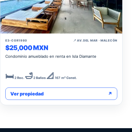
↗
E3-COR1980
📍 AV. DEL MAR · MALECÓN
$25,000 MXN
Condominio amueblado en renta en Isla Diamante
🛏️
🛁
📐
2
Rec.
2
Baños
167 m²
Const.
Ver propiedad
↗