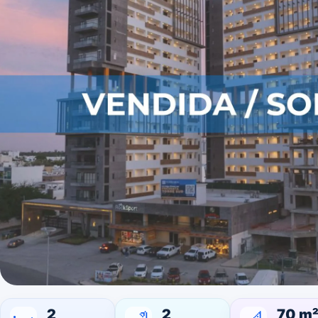
2
2
70 m