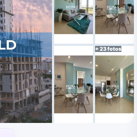
+ 23 fotos
²