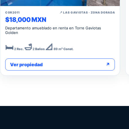
↗
COR2011
📍 LAS GAVIOTAS · ZONA DORADA
$18,000 MXN
Departamento amueblado en renta en Torre Gaviotas
Golden
🛏️
🛁
📐
2
Rec.
2
Baños
89 m²
Const.
Ver propiedad
↗