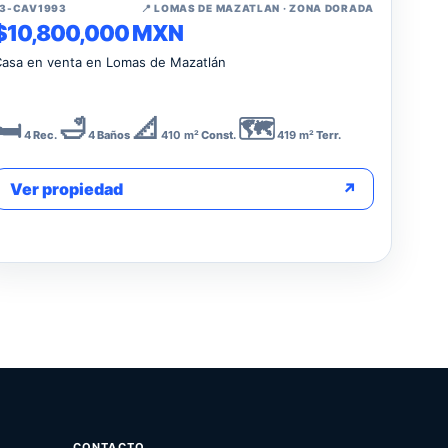
↗
E3-CAV1993
📍 LOMAS DE MAZATLAN · ZONA DORADA
$10,800,000 MXN
asa en venta en Lomas de Mazatlán
🛏️
🛁
📐
🗺️
4
Rec.
4
Baños
410 m²
Const.
419 m²
Terr.
Ver propiedad
↗
CONTACTO