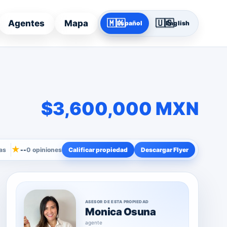
🇲🇽
🇺🇸
Agentes
Mapa
Español
English
$3,600,000 MXN
★
as
--
0 opiniones
Calificar propiedad
Descargar Flyer
ASESOR DE ESTA PROPIEDAD
Monica Osuna
agente