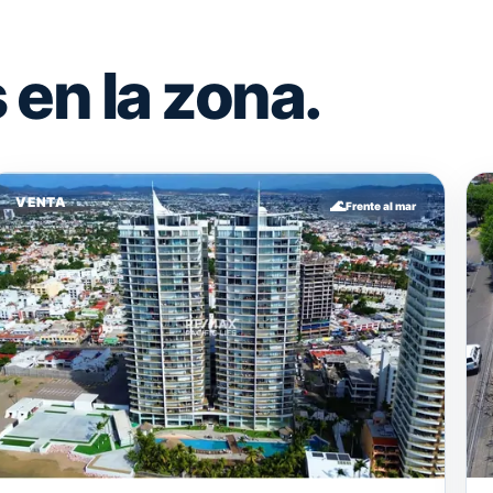
en la zona.
VENTA
🌊
Frente al mar