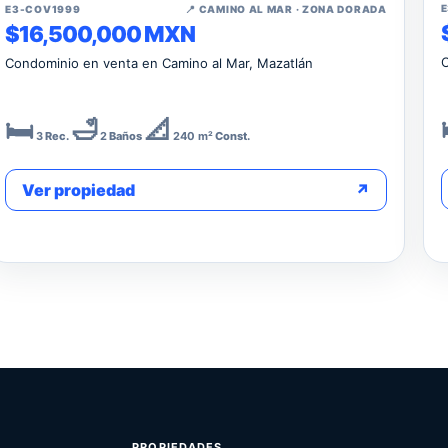
↗
E3-COV1999
📍 CAMINO AL MAR · ZONA DORADA
$16,500,000 MXN
C
Condominio en venta en Camino al Mar, Mazatlán
🛏️
🛁
📐
3
Rec.
2
Baños
240 m²
Const.
Ver propiedad
↗
PROPIEDADES