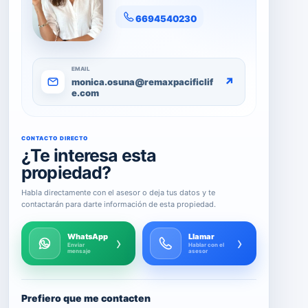
6694540230
EMAIL
↗
monica.osuna@remaxpacificlif
e.com
CONTACTO DIRECTO
¿Te interesa esta
propiedad?
Habla directamente con el asesor o deja tus datos y te
contactarán para darte información de esta propiedad.
WhatsApp
Llamar
›
›
Enviar
Hablar con el
mensaje
asesor
Prefiero que me contacten