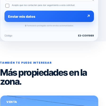
Acepto que me contacten para dar seguimiento a esta solicitud.
↗
Enviar mis datos
🔒 Formulario protegido contra envíos automatizados.
Código
E3-COV1989
TAMBIÉN TE PUEDE INTERESAR
Más propiedades en la
zona.
VENTA