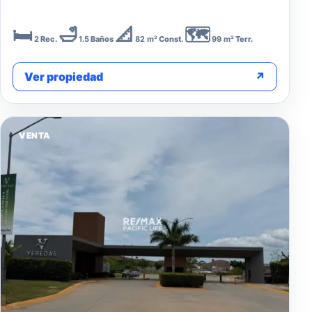
🛏️
🛁
📐
🗺️
2
Rec.
1.5
Baños
82 m²
Const.
99 m²
Terr.
Ver propiedad
↗
VENTA