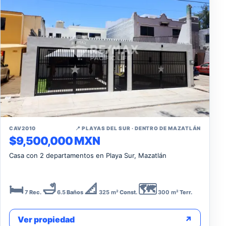
↗
CAV2010
📍 PLAYAS DEL SUR · DENTRO DE MAZATLÁN
$9,500,000 MXN
Casa con 2 departamentos en Playa Sur, Mazatlán
🛏️
🛁
📐
🗺️
7
Rec.
6.5
Baños
325 m²
Const.
300 m²
Terr.
Ver propiedad
↗