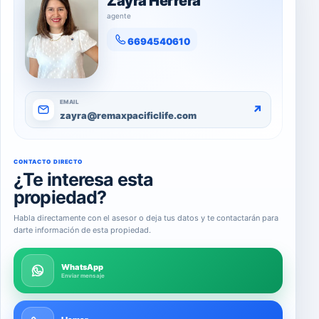
Zayra Herrera
agente
6694540610
EMAIL
↗
zayra@remaxpacificlife.com
CONTACTO DIRECTO
¿Te interesa esta
propiedad?
Habla directamente con el asesor o deja tus datos y te contactarán para
darte información de esta propiedad.
WhatsApp
Enviar mensaje