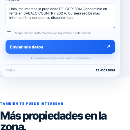
Acepto que me contacten para dar seguimiento a esta solicitud.
↗
Enviar mis datos
🔒 Formulario protegido contra envíos automatizados.
Código
E3-COR1894
TAMBIÉN TE PUEDE INTERESAR
Más propiedades en la
zona.