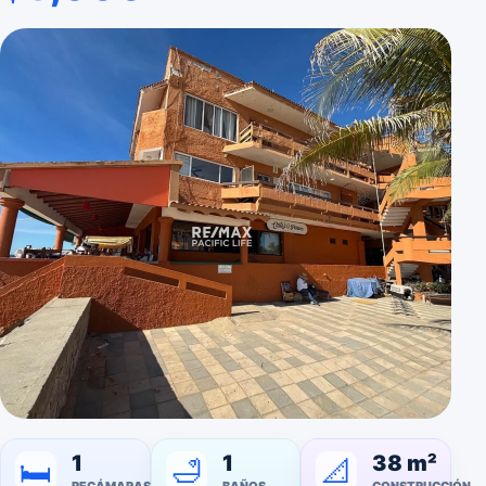
1
1
38 m²
🛁
📐
🛏️