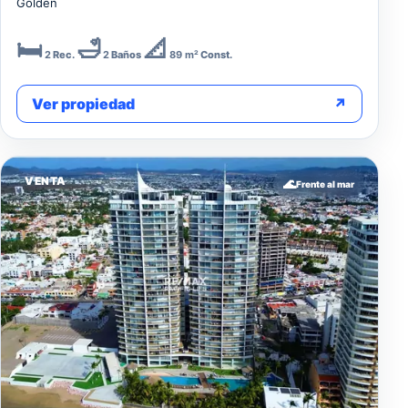
Golden
🛏️
🛁
📐
2
Rec.
2
Baños
89 m²
Const.
Ver propiedad
↗
VENTA
🌊
Frente al mar