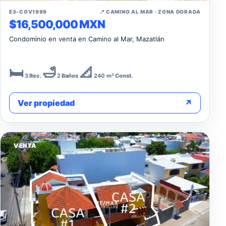
↗
E3-COV1999
📍 CAMINO AL MAR · ZONA DORADA
$16,500,000 MXN
Condominio en venta en Camino al Mar, Mazatlán
🛏️
🛁
📐
3
Rec.
2
Baños
240 m²
Const.
Ver propiedad
↗
VENTA