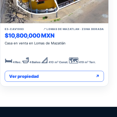
↗
E3-CAV1993
📍 LOMAS DE MAZATLAN · ZONA DORADA
$10,800,000 MXN
Casa en venta en Lomas de Mazatlán
🛏️
🛁
📐
🗺️
4
Rec.
4
Baños
410 m²
Const.
419 m²
Terr.
Ver propiedad
↗