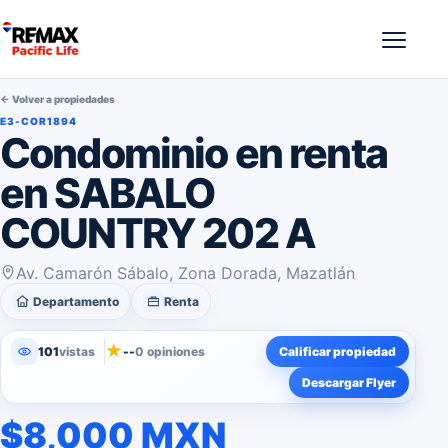
← Volver a propiedades
E3-COR1894
Condominio en renta
en SABALO
COUNTRY 202 A
Av. Camarón Sábalo, Zona Dorada, Mazatlán
Departamento
Renta
★
101
vistas
--
0 opiniones
Calificar propiedad
Descargar Flyer
$8,000 MXN