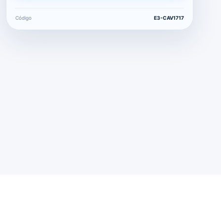
Código
E3-CAV1717