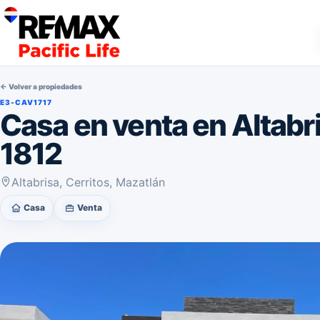
← Volver a propiedades
E3-CAV1717
Casa en venta en Altabr
1812
Altabrisa, Cerritos, Mazatlán
Casa
Venta