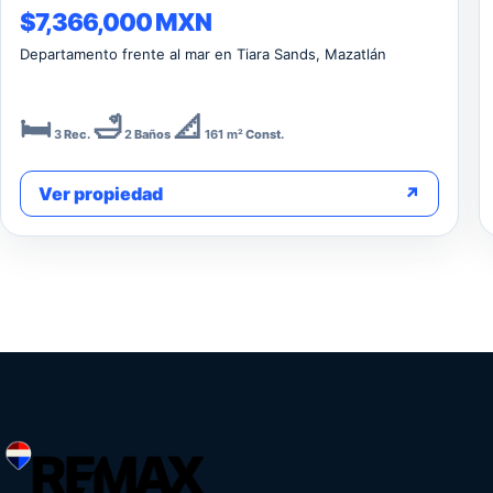
$7,366,000 MXN
Departamento frente al mar en Tiara Sands, Mazatlán
🛏️
🛁
📐
3
Rec.
2
Baños
161 m²
Const.
Ver propiedad
↗