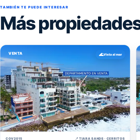
TAMBIÉN TE PUEDE INTERESAR
Más propiedades 
VENTA
🌊
Vista al mar
↗
COV2015
📍 TIARA SANDS · CERRITOS