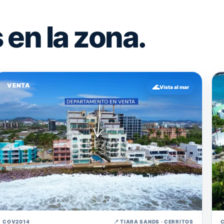
en la zona.
VENTA
🌊
Vista al mar
↗
COV2014
📍 TIARA SANDS · CERRITOS