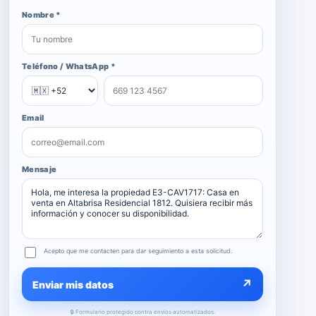
Nombre *
Teléfono / WhatsApp *
Email
Mensaje
Acepto que me contacten para dar seguimiento a esta solicitud.
↗
Enviar mis datos
🔒 Formulario protegido contra envíos automatizados.