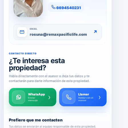
6694540231
EMAIL
↗
rosuna@remaxpacificlife.com
CONTACTO DIRECTO
¿Te interesa esta
propiedad?
Habla directamente con el asesor o deja tus datos y te
contactarán para darte información de esta propiedad.
WhatsApp
Llamar
›
›
Enviar
Hablar con el
mensaje
asesor
Prefiero que me contacten
Tus datos se enviarán al equipo responsable de esta propiedad.