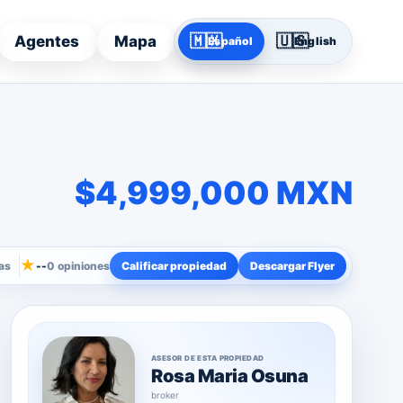
🇲🇽
🇺🇸
Agentes
Mapa
Español
English
$4,999,000 MXN
★
as
--
0 opiniones
Calificar propiedad
Descargar Flyer
ASESOR DE ESTA PROPIEDAD
Rosa Maria Osuna
broker