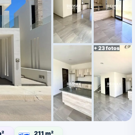
+ 23 fotos
m²
211 m²